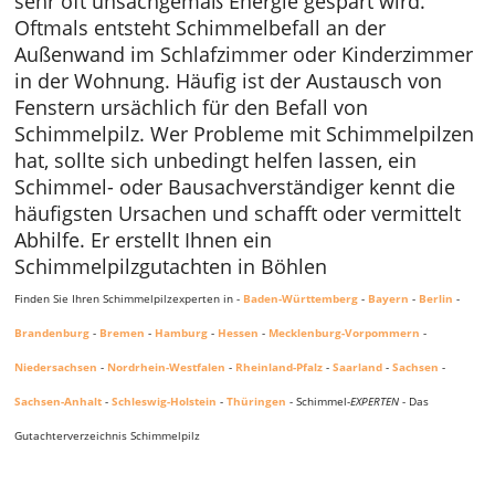
sehr oft unsachgemäß Energie gespart wird.
Oftmals entsteht Schimmelbefall an der
Außenwand im Schlafzimmer oder Kinderzimmer
in der Wohnung. Häufig ist der Austausch von
Fenstern ursächlich für den Befall von
Schimmelpilz. Wer Probleme mit Schimmelpilzen
hat, sollte sich unbedingt helfen lassen, ein
Schimmel- oder Bausachverständiger kennt die
häufigsten Ursachen und schafft oder vermittelt
Abhilfe. Er erstellt Ihnen ein
Schimmelpilzgutachten in Böhlen
Finden Sie Ihren Schimmelpilzexperten in -
Baden-Württemberg
-
Bayern
-
Berlin
-
Brandenburg
-
Bremen
-
Hamburg
-
Hessen
-
Mecklenburg-Vorpommern
-
Niedersachsen
-
Nordrhein-Westfalen
-
Rheinland-Pfalz
-
Saarland
-
Sachsen
-
Sachsen-Anhalt
-
Schleswig-Holstein
-
Thüringen
- Schimmel-
EXPERTEN
- Das
Gutachterverzeichnis Schimmelpilz