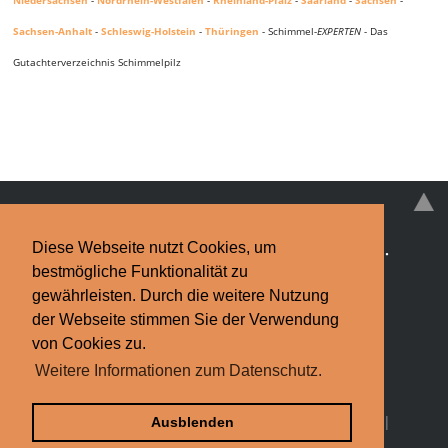
Sachsen-Anhalt
-
Schleswig-Holstein
-
Thüringen
- Schimmel-
EXPERTEN
- Das
Gutachterverzeichnis Schimmelpilz
Diese Webseite nutzt Cookies, um
Schimmelpilz
·
Schimmelpilz-EXPERTEN
·
News
·
bestmögliche Funktionalität zu
Infos & Tipps
·
Kontakt
gewährleisten. Durch die weitere Nutzung
der Webseite stimmen Sie der Verwendung
Impressum
·
Datenschutzerklärung
Finden Sie bundesweit Hilfe bei
von Cookies zu.
Weitere Informationen zum Datenschutz.
Schimmelpilz.
Schimmel-Experten.de © 2013-2026
Bildquelle: Torsten Rempt / pixelio.de |
Partner
|
Ausblenden
Schimmel-
EXPERTEN
.de weiterempfehlen