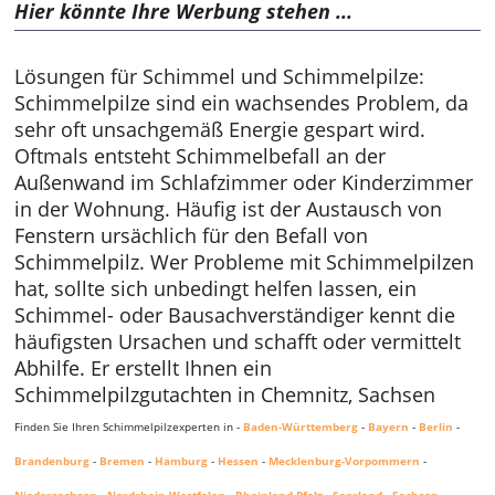
Hier könnte Ihre Werbung stehen ...
Lösungen für Schimmel und Schimmelpilze:
Schimmelpilze sind ein wachsendes Problem, da
sehr oft unsachgemäß Energie gespart wird.
Oftmals entsteht Schimmelbefall an der
Außenwand im Schlafzimmer oder Kinderzimmer
in der Wohnung. Häufig ist der Austausch von
Fenstern ursächlich für den Befall von
Schimmelpilz. Wer Probleme mit Schimmelpilzen
hat, sollte sich unbedingt helfen lassen, ein
Schimmel- oder Bausachverständiger kennt die
häufigsten Ursachen und schafft oder vermittelt
Abhilfe. Er erstellt Ihnen ein
Schimmelpilzgutachten in Chemnitz, Sachsen
Finden Sie Ihren Schimmelpilzexperten in -
Baden-Württemberg
-
Bayern
-
Berlin
-
Brandenburg
-
Bremen
-
Hamburg
-
Hessen
-
Mecklenburg-Vorpommern
-
Niedersachsen
-
Nordrhein-Westfalen
-
Rheinland-Pfalz
-
Saarland
-
Sachsen
-