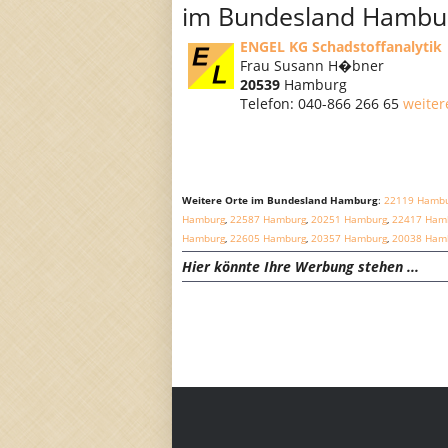
im Bundesland Hambu
ENGEL KG Schadstoffanalytik
Frau Susann H�bner
20539
Hamburg
Telefon: 040-866 266 65
weiter
Weitere Orte im Bundesland Hamburg
:
22119 Hamb
Hamburg
,
22587 Hamburg
,
20251 Hamburg
,
22417 Ham
Hamburg
,
22605 Hamburg
,
20357 Hamburg
,
20038 Ham
Hier könnte Ihre Werbung stehen ...