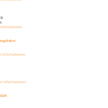
ER
n
Informationen
lungsb�ro
e Informationen
re Informationen
r GbR