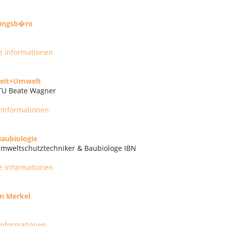
lungsb�ro
e Informationen
heit+Umwelt
 TU Beate Wagner
 Informationen
aubiologie
 Umweltschutztechniker & Baubiologe IBN
e Informationen
n Merkel
Informationen