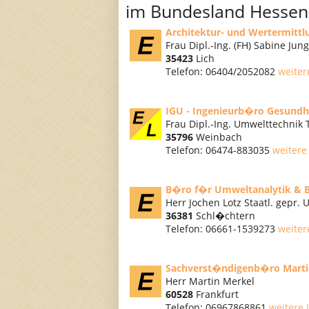
im Bundesland Hessen
Architektur- und Wertermitt
Frau Dipl.-Ing. (FH) Sabine Jung
35423
Lich
Telefon: 06404/2052082
weiter
IGU - Ingenieurb�ro Gesund
Frau Dipl.-Ing. Umwelttechnik
35796
Weinbach
Telefon: 06474-883035
weitere
B�ro f�r Umweltanalytik & B
Herr Jochen Lotz Staatl. gepr.
36381
Schl�chtern
Telefon: 06661-1539273
weiter
Sachverst�ndigenb�ro Marti
Herr Martin Merkel
60528
Frankfurt
Telefon: 06967868861
weitere 