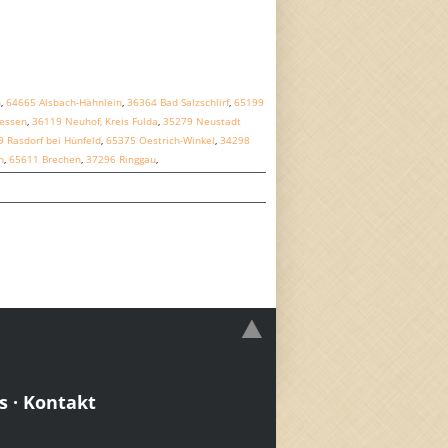
n
,
64665 Alsbach-Hähnlein
,
36364 Bad Salzschlirf
,
65199
Hessen
,
36119 Neuhof, Kreis Fulda
,
35279 Neustadt
 Rasdorf bei Hünfeld
,
65375 Oestrich-Winkel
,
34298
h
,
65611 Brechen
,
37296 Ringgau
,
s
·
Kontakt