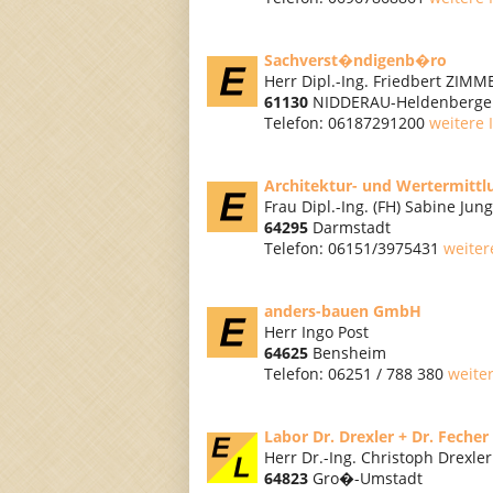
Sachverst�ndigenb�ro
Herr Dipl.-Ing. Friedbert ZIMM
61130
NIDDERAU-Heldenberge
Telefon: 06187291200
weitere 
Architektur- und Wertermitt
Frau Dipl.-Ing. (FH) Sabine Jung
64295
Darmstadt
Telefon: 06151/3975431
weiter
anders-bauen GmbH
Herr Ingo Post
64625
Bensheim
Telefon: 06251 / 788 380
weite
Labor Dr. Drexler + Dr. Feche
Herr Dr.-Ing. Christoph Drexler
64823
Gro�-Umstadt