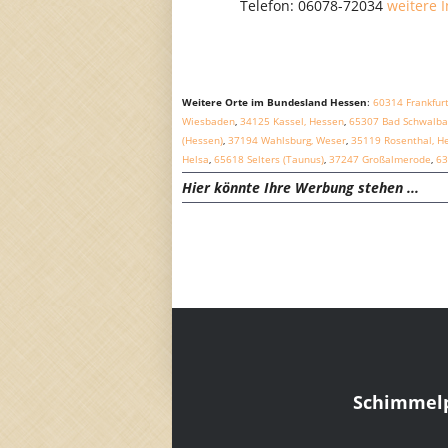
Telefon: 06078-72034
weitere 
Weitere Orte im Bundesland Hessen
:
60314 Frankfur
Wiesbaden
,
34125 Kassel, Hessen
,
65307 Bad Schwalba
(Hessen)
,
37194 Wahlsburg, Weser
,
35119 Rosenthal, H
Helsa
,
65618 Selters (Taunus)
,
37247 Großalmerode
,
63
Hier könnte Ihre Werbung stehen ...
Schimmelp