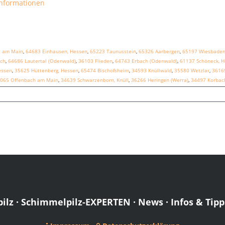
Informationen
t am Main
,
64683 Einhausen, Hessen
,
65223 Taunusstein
,
65326 Aarbergen
,
65197 Wiesbade
ch
,
64686 Lautertal (Odenwald)
,
36103 Flieden
,
64743 Erbach (Odenwald)
,
61137 Schöneck, 
essen
,
35625 Hüttenberg, Hessen
,
65474 Bischofsheim
,
34593 Knüllwald
,
35580 Wetzlar
,
36169
065 Offenbach am Main
,
34639 Schwarzenborn, Knüll
,
36266 Heringen (Werra)
,
34497 Korbac
ilz
·
Schimmelpilz-EXPERTEN
·
News
·
Infos & Tipp