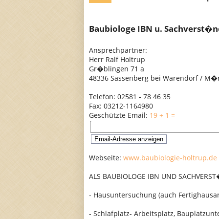
Baubiologe IBN u. Sachverst�n
Ansprechpartner:
Herr Ralf Holtrup
Gr�blingen 71 a
48336 Sassenberg bei Warendorf / M�
Telefon: 02581 - 78 46 35
Fax: 03212-1164980
Geschützte Email:
19 + 1 =
Webseite:
www.baubiologie-holtrup.de
ALS BAUBIOLOGE IBN UND SACHVERST
- Hausuntersuchung (auch Fertighausan
- Schlafplatz- Arbeitsplatz, Bauplatzun