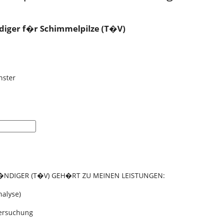
diger f�r Schimmelpilze (T�V)
nster
�NDIGER (T�V) GEH�RT ZU MEINEN LEISTUNGEN:
alyse)
tersuchung