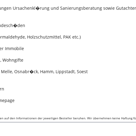
ungen Ursachenkl�rung und Sanierungsberatung sowie Gutachten
�udesch�den
rmaldehyde, Holzschutzmittel, PAK etc.)
ner Immobile
, Wohngifte
Melle, Osnabr�ck, Hamm, Lippstadt, Soest
rn
omepage
ben auf den Informationen der jeweiligen Besteller beruhen. Wir übernehmen keine Haftung für