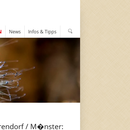
N
News
Infos & Tipps
rendorf / M�nster: