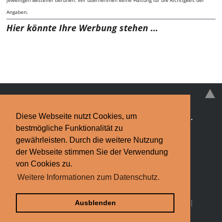
Angaben.
Hier könnte Ihre Werbung stehen ...
Diese Webseite nutzt Cookies, um
Schimmelpilz
·
Schimmelpilz-EXPERTEN
·
News
·
bestmögliche Funktionalität zu
Infos & Tipps
·
Kontakt
gewährleisten. Durch die weitere Nutzung
der Webseite stimmen Sie der Verwendung
Impressum
·
Datenschutzerklärung
Finden Sie bundesweit Hilfe bei
von Cookies zu.
Weitere Informationen zum Datenschutz.
Schimmelpilz.
Schimmel-Experten.de © 2013-2026
Bildquelle: Torsten Rempt / pixelio.de |
Partner
|
Ausblenden
Schimmel-
EXPERTEN
.de weiterempfehlen