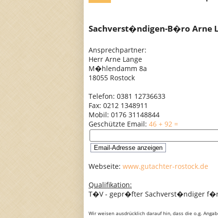
Sachverst�ndigen-B�ro Arne 
Ansprechpartner:
Herr Arne Lange
M�hlendamm 8a
18055 Rostock
Telefon: 0381 12736633
Fax: 0212 1348911
Mobil: 0176 31148844
Geschützte Email:
46 + 92 =
Webseite:
www.gutachter-rostock.de
Qualifikation:
T�V - gepr�fter Sachverst�ndiger f�
Wir weisen ausdrücklich darauf hin, dass die o.g. Anga