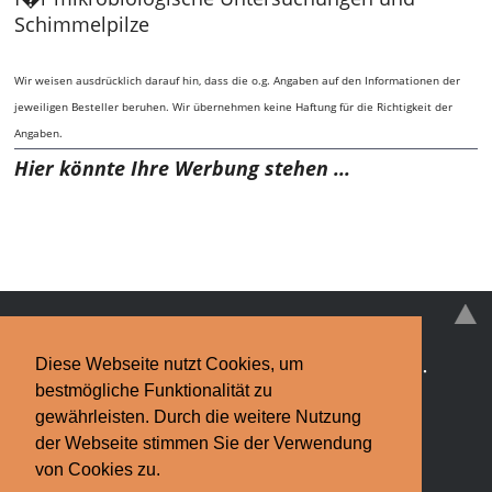
Schimmelpilze
Wir weisen ausdrücklich darauf hin, dass die o.g. Angaben auf den Informationen der
jeweiligen Besteller beruhen. Wir übernehmen keine Haftung für die Richtigkeit der
Angaben.
Hier könnte Ihre Werbung stehen ...
Diese Webseite nutzt Cookies, um
Schimmelpilz
·
Schimmelpilz-EXPERTEN
·
News
·
bestmögliche Funktionalität zu
Infos & Tipps
·
Kontakt
gewährleisten. Durch die weitere Nutzung
der Webseite stimmen Sie der Verwendung
Impressum
·
Datenschutzerklärung
Finden Sie bundesweit Hilfe bei
von Cookies zu.