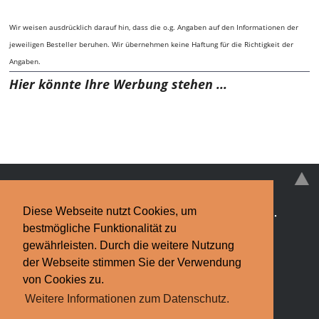
Wir weisen ausdrücklich darauf hin, dass die o.g. Angaben auf den Informationen der
jeweiligen Besteller beruhen. Wir übernehmen keine Haftung für die Richtigkeit der
Angaben.
Hier könnte Ihre Werbung stehen ...
Diese Webseite nutzt Cookies, um
Schimmelpilz
·
Schimmelpilz-EXPERTEN
·
News
·
bestmögliche Funktionalität zu
Infos & Tipps
·
Kontakt
gewährleisten. Durch die weitere Nutzung
der Webseite stimmen Sie der Verwendung
Impressum
·
Datenschutzerklärung
Finden Sie bundesweit Hilfe bei
von Cookies zu.
Weitere Informationen zum Datenschutz.
Schimmelpilz.