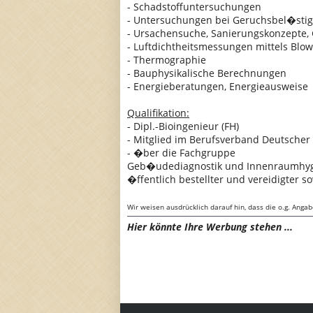
- Schadstoffuntersuchungen
- Untersuchungen bei Geruchsbel�sti
- Ursachensuche, Sanierungskonzepte, 
- Luftdichtheitsmessungen mittels Blo
- Thermographie
- Bauphysikalische Berechnungen
- Energieberatungen, Energieausweise
Qualifikation:
- Dipl.-Bioingenieur (FH)
- Mitglied im Berufsverband Deutscher
- �ber die Fachgruppe
Geb�udediagnostik und Innenraumhygi
�ffentlich bestellter und vereidigter s
Wir weisen ausdrücklich darauf hin, dass die o.g. Anga
Hier könnte Ihre Werbung stehen ...