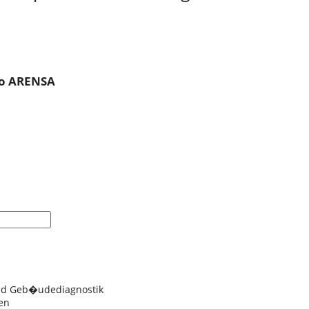
ro ARENSA
nd Geb�udediagnostik
en