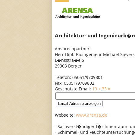
Architektur- und Ingenieurb�
Ansprechpartner:
Herr Dipl.-Bioingenieur Michael Sievers
L�nsstra�e 5
29303 Bergen
Telefon: 05051/9709801
Fax: 05051/9709802
Geschützte Email:
19 + 33 =
Webseite:
www.arensa.de
- Sachverst�ndiger f�r Innenraum- u
- Schimmel- und Feuchteuntersuchung