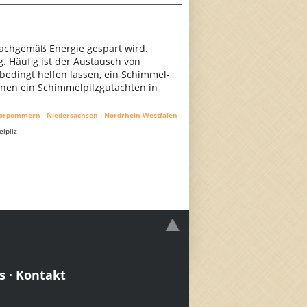
achgemäß Energie gespart wird.
 Häufig ist der Austausch von
nbedingt helfen lassen, ein Schimmel-
Ihnen ein Schimmelpilzgutachten in
Vorpommern
-
Niedersachsen
-
Nordrhein-Westfalen
-
lpilz
s
·
Kontakt