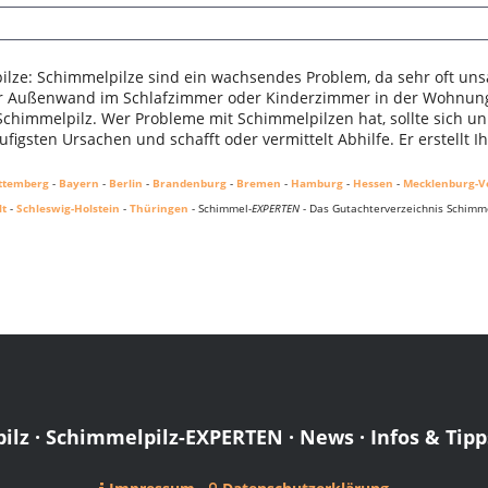
lze: Schimmelpilze sind ein wachsendes Problem, da sehr oft uns
er Außenwand im Schlafzimmer oder Kinderzimmer in der Wohnung.
 Schimmelpilz. Wer Probleme mit Schimmelpilzen hat, sollte sich u
figsten Ursachen und schafft oder vermittelt Abhilfe. Er erstellt 
ttemberg
-
Bayern
-
Berlin
-
Brandenburg
-
Bremen
-
Hamburg
-
Hessen
-
Mecklenburg-
lt
-
Schleswig-Holstein
-
Thüringen
- Schimmel-
EXPERTEN
- Das Gutachterverzeichnis Schimme
ilz
·
Schimmelpilz-EXPERTEN
·
News
·
Infos & Tipp