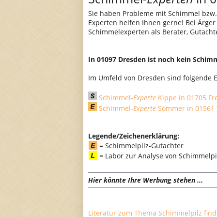
Sie haben Probleme mit Schimmel bzw.
Experten helfen Ihnen gerne! Bei Ärge
Schimmelexperten als Berater, Gutacht
In 01097 Dresden ist noch kein Schim
Im Umfeld von Dresden sind folgende E
Schimmel-
Experte
Kippe in 01705 Fre
Schimmel-
Experte
Sommer in 01561 
Legende/Zeichenerklärung:
= Schimmelpilz-Gutachter
= Labor zur Analyse von Schimmel
Hier könnte Ihre Werbung stehen ...
Literatur zum Thema Schimmelpilz finde