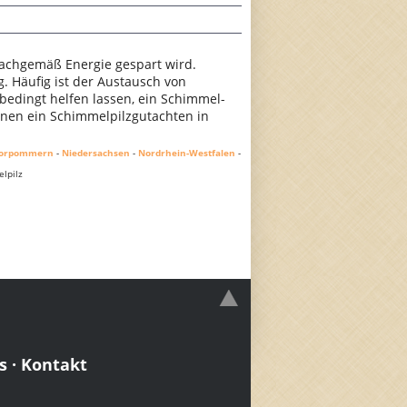
achgemäß Energie gespart wird.
 Häufig ist der Austausch von
nbedingt helfen lassen, ein Schimmel-
Ihnen ein Schimmelpilzgutachten in
Vorpommern
-
Niedersachsen
-
Nordrhein-Westfalen
-
lpilz
s
·
Kontakt