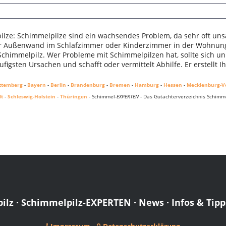
lze: Schimmelpilze sind ein wachsendes Problem, da sehr oft uns
er Außenwand im Schlafzimmer oder Kinderzimmer in der Wohnung.
 Schimmelpilz. Wer Probleme mit Schimmelpilzen hat, sollte sich u
figsten Ursachen und schafft oder vermittelt Abhilfe. Er erstellt 
ttemberg
-
Bayern
-
Berlin
-
Brandenburg
-
Bremen
-
Hamburg
-
Hessen
-
Mecklenburg-
lt
-
Schleswig-Holstein
-
Thüringen
- Schimmel-
EXPERTEN
- Das Gutachterverzeichnis Schimme
ilz
·
Schimmelpilz-EXPERTEN
·
News
·
Infos & Tipp