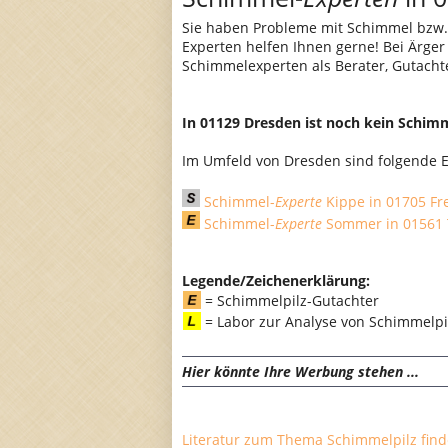
Sie haben Probleme mit Schimmel bzw.
Experten helfen Ihnen gerne! Bei Ärge
Schimmelexperten als Berater, Gutacht
In 01129 Dresden ist noch kein Schim
Im Umfeld von Dresden sind folgende E
Schimmel-
Experte
Kippe in 01705 Fre
Schimmel-
Experte
Sommer in 01561 
Legende/Zeichenerklärung:
= Schimmelpilz-Gutachter
= Labor zur Analyse von Schimmel
Hier könnte Ihre Werbung stehen ...
Literatur zum Thema Schimmelpilz finde