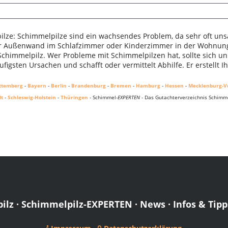
lze: Schimmelpilze sind ein wachsendes Problem, da sehr oft uns
er Außenwand im Schlafzimmer oder Kinderzimmer in der Wohnung.
 Schimmelpilz. Wer Probleme mit Schimmelpilzen hat, sollte sich u
figsten Ursachen und schafft oder vermittelt Abhilfe. Er erstellt 
ttemberg
-
Bayern
-
Berlin
-
Brandenburg
-
Bremen
-
Hamburg
-
Hessen
-
Mecklenburg-
lt
-
Schleswig-Holstein
-
Thüringen
- Schimmel-
EXPERTEN
- Das Gutachterverzeichnis Schimme
ilz
·
Schimmelpilz-EXPERTEN
·
News
·
Infos & Tipp