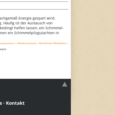
achgemäß Energie gespart wird.
 Häufig ist der Austausch von
nbedingt helfen lassen, ein Schimmel-
Ihnen ein Schimmelpilzgutachten in
Vorpommern
-
Niedersachsen
-
Nordrhein-Westfalen
-
lpilz
s
·
Kontakt