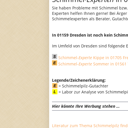
Sie haben Probleme mit Schimmel bzw.
Experten helfen Ihnen gerne! Bei Ärge
Schimmelexperten als Berater, Gutacht
In 01159 Dresden ist noch kein Schim
Im Umfeld von Dresden sind folgende E
Schimmel-
Experte
Kippe in 01705 Fre
Schimmel-
Experte
Sommer in 01561 
Legende/Zeichenerklärung:
= Schimmelpilz-Gutachter
= Labor zur Analyse von Schimmel
Hier könnte Ihre Werbung stehen ...
Literatur zum Thema Schimmelpilz finde