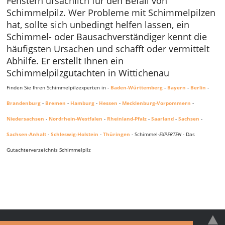
Fenstern ursächlich für den Befall von
Schimmelpilz. Wer Probleme mit Schimmelpilzen
hat, sollte sich unbedingt helfen lassen, ein
Schimmel- oder Bausachverständiger kennt die
häufigsten Ursachen und schafft oder vermittelt
Abhilfe. Er erstellt Ihnen ein
Schimmelpilzgutachten in Wittichenau
Finden Sie Ihren Schimmelpilzexperten in -
Baden-Württemberg
-
Bayern
-
Berlin
-
Brandenburg
-
Bremen
-
Hamburg
-
Hessen
-
Mecklenburg-Vorpommern
-
Niedersachsen
-
Nordrhein-Westfalen
-
Rheinland-Pfalz
-
Saarland
-
Sachsen
-
Sachsen-Anhalt
-
Schleswig-Holstein
-
Thüringen
- Schimmel-
EXPERTEN
- Das
Gutachterverzeichnis Schimmelpilz