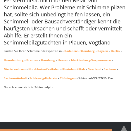
Fenstern ursächlich für den Befall von
Schimmelpilz. Wer Probleme mit Schimmelpilzen
hat, sollte sich unbedingt helfen lassen, ein
Schimmel- oder Bausachverständiger kennt die
häufigsten Ursachen und schafft oder vermittelt
Abhilfe. Er erstellt Ihnen ein
Schimmelpilzgutachten in Plauen, Vogtland
Finden Sie Ihren Schimmelpilzexperten in -
Baden-Württemberg
-
Bayern
-
Berlin
-
Brandenburg
-
Bremen
-
Hamburg
-
Hessen
-
Mecklenburg-Vorpommern
-
Niedersachsen
-
Nordrhein-Westfalen
-
Rheinland-Pfalz
-
Saarland
-
Sachsen
-
Sachsen-Anhalt
-
Schleswig-Holstein
-
Thüringen
- Schimmel-
EXPERTEN
- Das
Gutachterverzeichnis Schimmelpilz