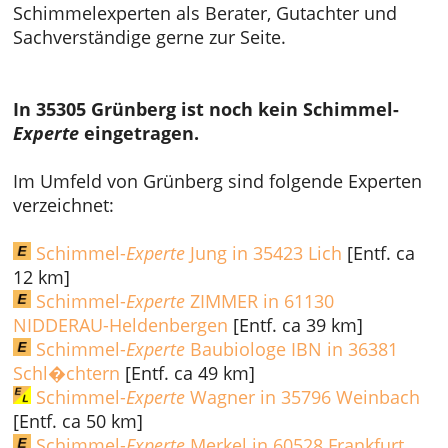
Schimmelexperten als Berater, Gutachter und
Sachverständige gerne zur Seite.
In 35305 Grünberg ist noch kein Schimmel-
Experte
eingetragen.
Im Umfeld von Grünberg sind folgende Experten
verzeichnet:
Schimmel-
Experte
Jung in 35423 Lich
[Entf. ca
12 km]
Schimmel-
Experte
ZIMMER in 61130
NIDDERAU-Heldenbergen
[Entf. ca 39 km]
Schimmel-
Experte
Baubiologe IBN in 36381
Schl�chtern
[Entf. ca 49 km]
Schimmel-
Experte
Wagner in 35796 Weinbach
[Entf. ca 50 km]
Schimmel-
Experte
Merkel in 60528 Frankfurt