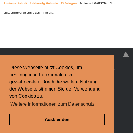
Sachsen-Anhalt
-
Schleswig-Holstein
-
Thüringen
- Schimmel-
EXPERTEN
- Das
Gutachterverzeichnis Schimmelpilz
Diese Webseite nutzt Cookies, um
Schimmelpilz
·
Schimmelpilz-EXPERTEN
·
News
·
bestmögliche Funktionalität zu
Infos & Tipps
·
Kontakt
gewährleisten. Durch die weitere Nutzung
der Webseite stimmen Sie der Verwendung
Impressum
·
Datenschutzerklärung
Finden Sie bundesweit Hilfe bei
von Cookies zu.
Weitere Informationen zum Datenschutz.
Schimmelpilz.
Schimmel-Experten.de © 2013-2026
Bildquelle: Torsten Rempt / pixelio.de |
Partner
|
Ausblenden
Schimmel-
EXPERTEN
.de weiterempfehlen