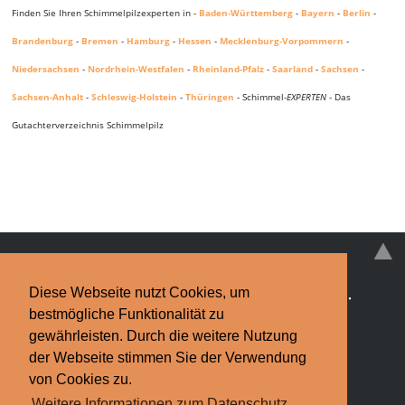
Finden Sie Ihren Schimmelpilzexperten in -
Baden-Württemberg
-
Bayern
-
Berlin
-
Brandenburg
-
Bremen
-
Hamburg
-
Hessen
-
Mecklenburg-Vorpommern
-
Niedersachsen
-
Nordrhein-Westfalen
-
Rheinland-Pfalz
-
Saarland
-
Sachsen
-
Sachsen-Anhalt
-
Schleswig-Holstein
-
Thüringen
- Schimmel-
EXPERTEN
- Das
Gutachterverzeichnis Schimmelpilz
Diese Webseite nutzt Cookies, um
Schimmelpilz
·
Schimmelpilz-EXPERTEN
·
News
·
bestmögliche Funktionalität zu
Infos & Tipps
·
Kontakt
gewährleisten. Durch die weitere Nutzung
der Webseite stimmen Sie der Verwendung
Impressum
·
Datenschutzerklärung
Finden Sie bundesweit Hilfe bei
von Cookies zu.
Weitere Informationen zum Datenschutz.