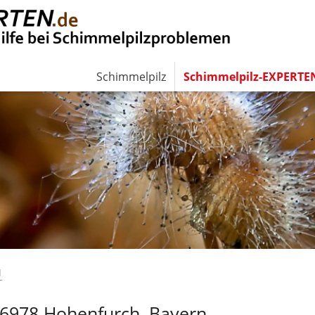
Schimmelpilz
Schimmelpilz-EXPERTE
N
86978 Hohenfurch, Bayern