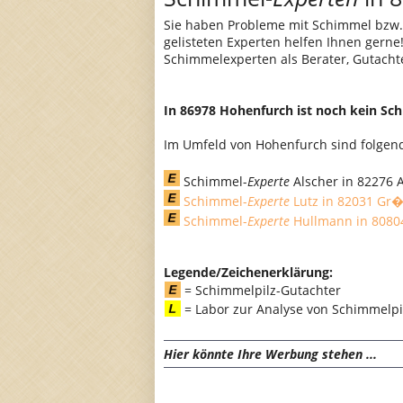
Sie haben Probleme mit Schimmel bzw
gelisteten Experten helfen Ihnen gern
Schimmelexperten als Berater, Gutacht
In 86978 Hohenfurch ist noch kein Sc
Im Umfeld von Hohenfurch sind folgend
Schimmel-
Experte
Alscher in 82276 A
Schimmel-
Experte
Lutz in 82031 Gr
Schimmel-
Experte
Hullmann in 808
Legende/Zeichenerklärung:
= Schimmelpilz-Gutachter
= Labor zur Analyse von Schimmel
Hier könnte Ihre Werbung stehen ...