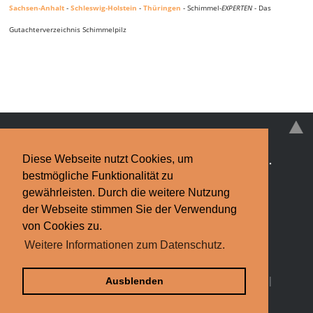
Sachsen-Anhalt
-
Schleswig-Holstein
-
Thüringen
- Schimmel-
EXPERTEN
- Das
Gutachterverzeichnis Schimmelpilz
Diese Webseite nutzt Cookies, um
Schimmelpilz
·
Schimmelpilz-EXPERTEN
·
News
·
bestmögliche Funktionalität zu
Infos & Tipps
·
Kontakt
gewährleisten. Durch die weitere Nutzung
der Webseite stimmen Sie der Verwendung
Impressum
·
Datenschutzerklärung
Finden Sie bundesweit Hilfe bei
von Cookies zu.
Weitere Informationen zum Datenschutz.
Schimmelpilz.
Schimmel-Experten.de © 2013-2026
Bildquelle: Torsten Rempt / pixelio.de |
Partner
|
Ausblenden
Schimmel-
EXPERTEN
.de weiterempfehlen