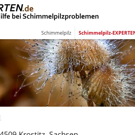
Schimmelpilz
Schimmelpilz-EXPERTE
N
4509 Krostitz, Sachsen