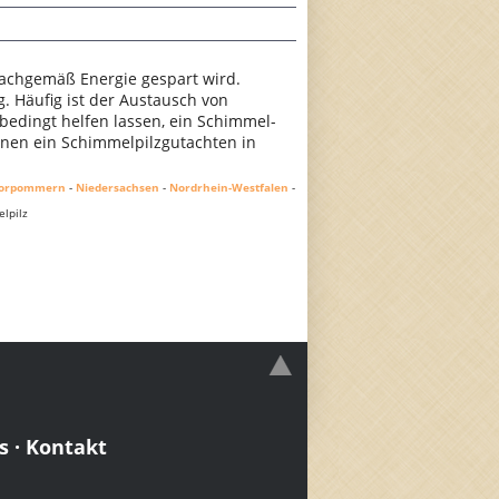
achgemäß Energie gespart wird.
 Häufig ist der Austausch von
nbedingt helfen lassen, ein Schimmel-
Ihnen ein Schimmelpilzgutachten in
Vorpommern
-
Niedersachsen
-
Nordrhein-Westfalen
-
lpilz
s
·
Kontakt