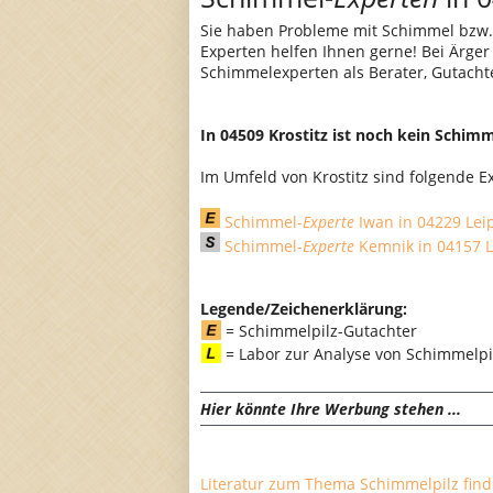
Sie haben Probleme mit Schimmel bzw.
Experten helfen Ihnen gerne! Bei Ärge
Schimmelexperten als Berater, Gutacht
In 04509 Krostitz ist noch kein Schimm
Im Umfeld von Krostitz sind folgende E
Schimmel-
Experte
Iwan in 04229 Lei
Schimmel-
Experte
Kemnik in 04157 L
Legende/Zeichenerklärung:
= Schimmelpilz-Gutachter
= Labor zur Analyse von Schimmel
Hier könnte Ihre Werbung stehen ...
Literatur zum Thema Schimmelpilz finde