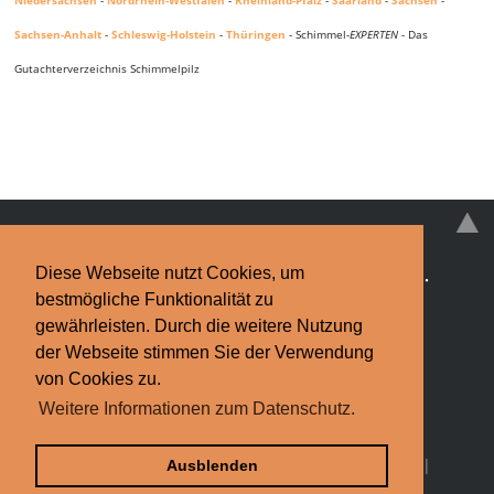
Sachsen-Anhalt
-
Schleswig-Holstein
-
Thüringen
- Schimmel-
EXPERTEN
- Das
Gutachterverzeichnis Schimmelpilz
Diese Webseite nutzt Cookies, um
Schimmelpilz
·
Schimmelpilz-EXPERTEN
·
News
·
bestmögliche Funktionalität zu
Infos & Tipps
·
Kontakt
gewährleisten. Durch die weitere Nutzung
der Webseite stimmen Sie der Verwendung
Impressum
·
Datenschutzerklärung
Finden Sie bundesweit Hilfe bei
von Cookies zu.
Weitere Informationen zum Datenschutz.
Schimmelpilz.
Schimmel-Experten.de © 2013-2026
Bildquelle: Torsten Rempt / pixelio.de |
Partner
|
Ausblenden
Schimmel-
EXPERTEN
.de weiterempfehlen