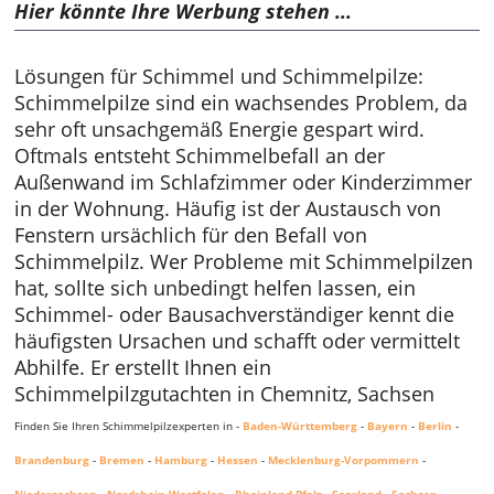
Hier könnte Ihre Werbung stehen ...
Lösungen für Schimmel und Schimmelpilze:
Schimmelpilze sind ein wachsendes Problem, da
sehr oft unsachgemäß Energie gespart wird.
Oftmals entsteht Schimmelbefall an der
Außenwand im Schlafzimmer oder Kinderzimmer
in der Wohnung. Häufig ist der Austausch von
Fenstern ursächlich für den Befall von
Schimmelpilz. Wer Probleme mit Schimmelpilzen
hat, sollte sich unbedingt helfen lassen, ein
Schimmel- oder Bausachverständiger kennt die
häufigsten Ursachen und schafft oder vermittelt
Abhilfe. Er erstellt Ihnen ein
Schimmelpilzgutachten in Chemnitz, Sachsen
Finden Sie Ihren Schimmelpilzexperten in -
Baden-Württemberg
-
Bayern
-
Berlin
-
Brandenburg
-
Bremen
-
Hamburg
-
Hessen
-
Mecklenburg-Vorpommern
-
Niedersachsen
-
Nordrhein-Westfalen
-
Rheinland-Pfalz
-
Saarland
-
Sachsen
-